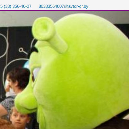
5 (33) 356-40-07
80333564007@avtor-cr.by