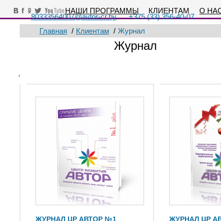
НАШИ ПРОГРАММЫ
КЛИЕНТАМ
О НА
80333564007@avtor-cr.by
+375 (33) 356-40-07
Главная
/
Клиентам
/
Журнал
Журнал
ЖУРНАЛ ЦР АВТОР №1
ЖУРНАЛ ЦР А