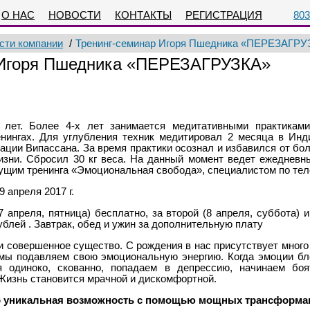
О НАС
НОВОСТИ
КОНТАКТЫ
РЕГИСТРАЦИЯ
803
сти компании
/
Тренинг-семинар Игоря Пшедника «ПЕРЕЗАГРУ
 Игоря Пшедника «ПЕРЕЗАГРУЗКА»
лет. Более 4-х лет занимается медитативными практиками
енингах. Для углубления техник медитировал 2 месяца в Ин
ации Випассана. За время практики осознал и избавился от бо
изни. Сбросил 30 кг веса. На данный момент ведет ежедневны
дущим тренинга «Эмоциональная свобода», специалистом по те
9 апреля 2017 г.
 апреля, пятница) бесплатно, за второй (8 апреля, суббота) и
рублей . Завтрак, обед и ужин за дополнительную плату
 совершенное существо. С рождения в нас присутствует много 
 мы подавляем свою эмоциональную энергию. Когда эмоции бл
 одиноко, скованно, попадаем в депрессию, начинаем бо
Жизнь становится мрачной и дискомфортной.
это уникальная возможность с помощью мощных трансформа