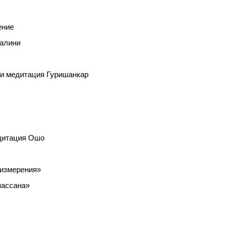
ение
далини
я и медитация Гуришанкар
едитация Ошо
 измерения»
пассана»