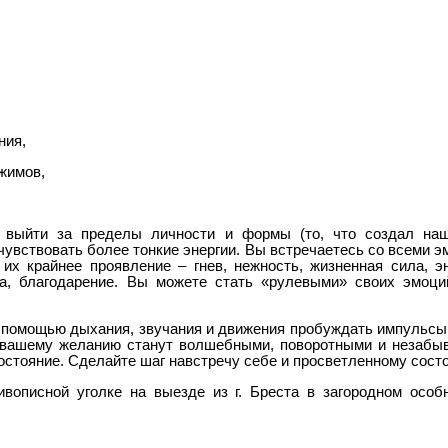
ния,
ажимов,
 выйти за пределы личности и формы (то, что создал наш
чувствовать более тонкие энергии. Вы встречаетесь со всеми э
х крайнее проявление – гнев, нежность, жизненная сила, эн
на, благодарение. Вы можете стать «рулевыми» своих эмоц
 помощью дыхания, звучания и движения пробуждать импульсы 
о вашему желанию станут волшебными, поворотными и незабы
остояние. Сделайте шаг навстречу себе и просветленному сост
ивописной уголке на выезде из г. Бреста в загородном осо