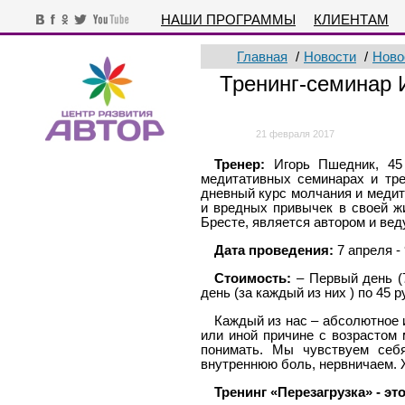
НАШИ ПРОГРАММЫ
КЛИЕНТАМ
Главная
/
Новости
/
Ново
Тренинг-семинар
21 февраля 2017
Тренер:
Игорь Пшедник, 45 
медитативных семинарах и тр
дневный курс молчания и медит
и вредных привычек в своей ж
Бресте, является автором и ве
Дата проведения:
7 апреля - 
Стоимость:
– Первый день (7
день (за каждый из них ) по 45 
Каждый из нас – абсолютное и
или иной причине с возрастом
понимать. Мы чувствуем себя
внутреннюю боль, нервничаем. 
Тренинг «Перезагрузка» - 