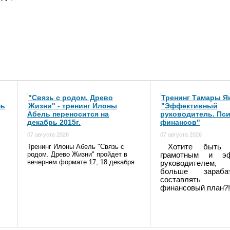
"Связь с родом. Древо
Тренинг Тамары Я
нь
Жизни" - тренинг Илоны
"Эффективный
Абель переносится на
руководитель. Пс
декабрь 2015г.
финансов"
07 августа 2026
07 августа 2026
Тренинг Илоны Абель "Связь с
Хотите быть 
родом. Древо Жизни" пройдет в
грамотным и эф
вечернем формате 17, 18 декабря
руководителем,
больше зараб
составлять
финансовый план?!