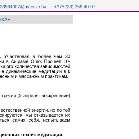
33564007@avtor-cr.by
+375 (33) 356-40-07
ЗКА»
. Участвовал в более чем 30
дии в Ашраме Ошо. Прошел 10-
льшого количества зависимостей
е динамические медитации в г.
лесным и массажным практикам.
 третий (9 апреля, воскресение)
естественной энергии, но по той
окируются, мы отказывается их
яться самих себя, испытываем
ционных техник медитаций: