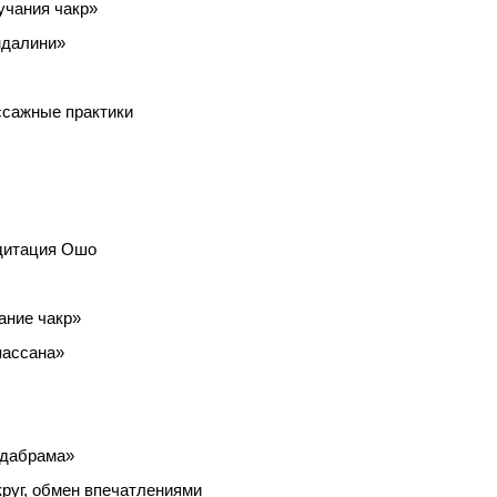
вучания чакр»
ндалини»
ассажные практики
едитация Ошо
хание чакр»
пассана»
адабрама»
круг, обмен впечатлениями