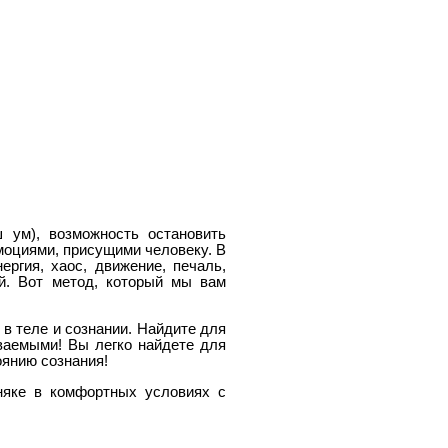
 ум), возможность остановить
моциями, присущими человеку. В
ергия, хаос, движение, печаль,
ий. Вот метод, который мы вам
в теле и сознании. Найдите для
ваемыми! Вы легко найдете для
оянию сознания!
бняке в комфортных условиях с